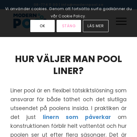
08-774 11 00
|
info@modernpool.se
Vi använder cookies. Genom att fortsätta surfa godkänner du
vår Cookie Policy.
OK
STÄNG
LÄS MER
HUR VÄLJER MAN POOL
LINER?
Liner pool är en flexibel tätskiktslösning som
ansvarar för både täthet och det slutliga
utseendet på poolens insida. I praktiken är
det just
linern som påverkar
om
konstruktionen förblir helt vattentät och hur
poolen ser ut efter flera säsonger. Det är