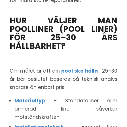
förhindra större reparationer.
HUR VÄLJER MAN
POOLLINER (POOL LINER)
FÖR 25–30 ÅRS
HÅLLBARHET?
Om målet är att din
pool ska hålla
i 25–30
år bör beslutet baseras på teknisk analys
snarare än enbart pris.
Materialtyp
– Standardliner eller
armerad liner påverkar
motståndskraften.
Installationsteknik
– svetsad liner