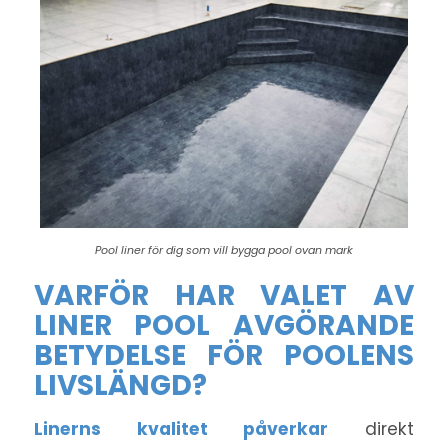
Pool liner för dig som vill bygga pool ovan mark
VARFÖR HAR VALET AV
LINER POOL AVGÖRANDE
BETYDELSE FÖR POOLENS
LIVSLÄNGD?
Linerns kvalitet påverkar
direkt