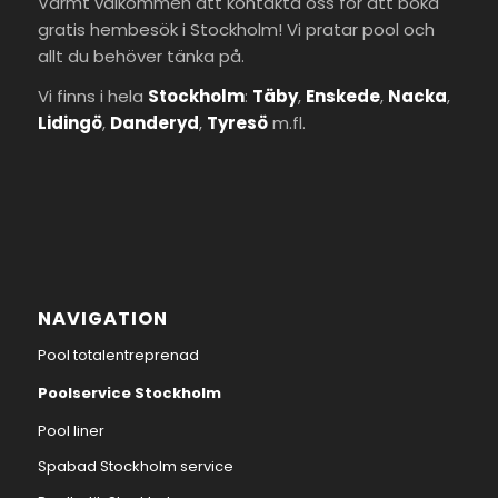
Varmt välkommen att kontakta oss för att boka
gratis hembesök i Stockholm! Vi pratar pool och
allt du behöver tänka på.
Vi finns i hela
Stockholm
:
Täby
,
Enskede
,
Nacka
,
Lidingö
,
Danderyd
,
Tyresö
m.fl.
NAVIGATION
Pool totalentreprenad
Poolservice Stockholm
Pool liner
Spabad Stockholm service