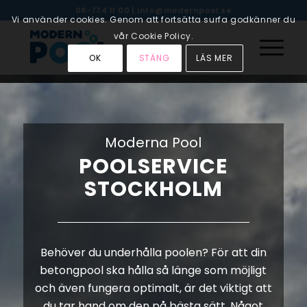
08-774 11 00
|
info@modernpool.se
Vi använder cookies. Genom att fortsätta surfa godkänner du
vår Cookie Policy.
OK
STÄNG
LÄS MER
Moderna Pool
POOLSERVICE
STOCKHOLM
Behöver du underhålla poolen? För att din
betongpool ska hålla så länge som möjligt
och även fungera optimalt, är det viktigt att
du tar hand om den på bästa sätt. Något