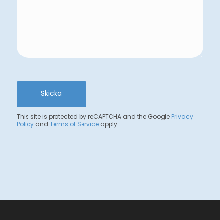
SORRY, A PROBLEM OCCURRED
TRYING TO COMMUNICATE WITH
GOOGLE RECAPTCHA API. YOU ARE
CURRENTLY NOT ABLE TO SUBMIT
THE CONTACT FORM. PLEASE TRY
AGAIN LATER - RELOAD THE PAGE
AND ALSO CHECK YOUR INTERNET
CONNECTION.
This site is protected by reCAPTCHA and the Google
Privacy
Policy
and
Terms of Service
apply.