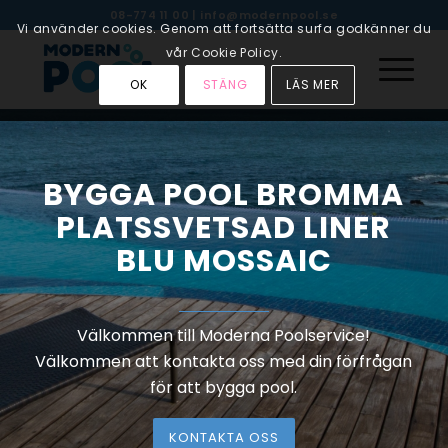
08-774 11 00
|
info@modernpool.se
Vi använder cookies. Genom att fortsätta surfa godkänner du
vår Cookie Policy.
OK
STÄNG
LÄS MER
BYGGA POOL BROMMA
PLATSSVETSAD LINER
BLU MOSSAIC
Välkommen till Moderna Poolservice!
Välkommen att kontakta oss med din förfrågan
för att bygga pool.
KONTAKTA OSS