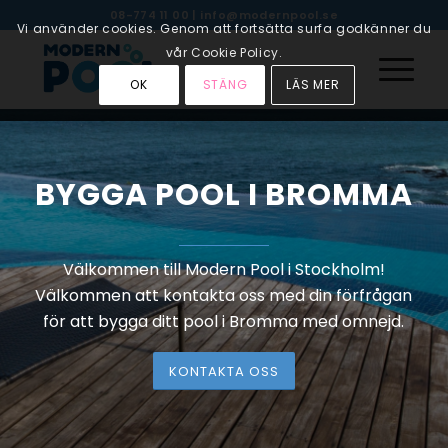
08-774 11 00
|
info@modernpool.se
Vi använder cookies. Genom att fortsätta surfa godkänner du
vår Cookie Policy.
OK
STÄNG
LÄS MER
BYGGA POOL I BROMMA
Välkommen till Modern Pool i Stockholm!
Välkommen att kontakta oss med din förfrågan
för att bygga ditt pool i Bromma med omnejd.
KONTAKTA OSS