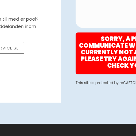
a till med er pool?
 meddelanden inom
SORRY, A 
COMMUNICATE WIT
VICE.SE
CURRENTLY NOT 
PLEASE TRY AGAI
CHECK Y
This site is protected by reCAP