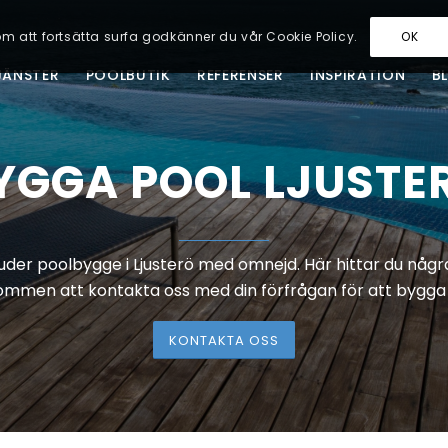
m att fortsätta surfa godkänner du vår Cookie Policy.
OK
JÄNSTER
POOLBUTIK
REFERENSER
INSPIRATION
B
YGGA POOL LJUSTE
uder poolbygge i Ljusterö med omnejd. Här hittar du några
ommen att kontakta oss med din förfrågan för att bygga 
KONTAKTA OSS