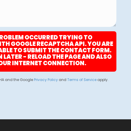
PROBLEM OCCURRED TRYING TO
H GOOGLE RECAPTCHA API. YOU ARE
ABLE TO SUBMIT THE CONTACT FORM.
N LATER - RELOAD THE PAGE AND ALSO
OUR INTERNET CONNECTION.
TCHA and the Google
Privacy Policy
and
Terms of Service
apply.