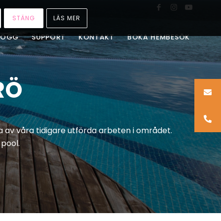
STÄNG
LÄS MER
LOGG
SUPPORT
KONTAKT
BOKA HEMBESÖK
RÖ
 av våra tidigare utförda arbeten i området.
pool.