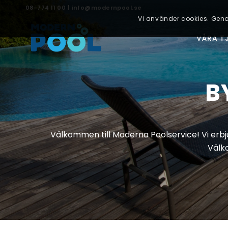
08-774 11 00
|
info@modernpool.se
Vi använder cookies. Geno
VÅRA T
B
Välkommen till Moderna Poolservice! Vi erbj
Välk