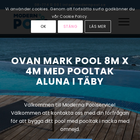
08-774 11 00
|
info@modernpool.se
Vi använder cookies. Genom att fortsätta surfa godkänner du
vår Cookie Policy.
OK
STÄNG
LÄS MER
OVAN MARK POOL 8M X
4M MED POOLTAK
ALUNA I TÄBY
Välkommen till Moderna Poolservice!
Välkommen att kontakta oss med din förfrågan
för att bygga ditt pool med pooltak i nacka med
omnejd.