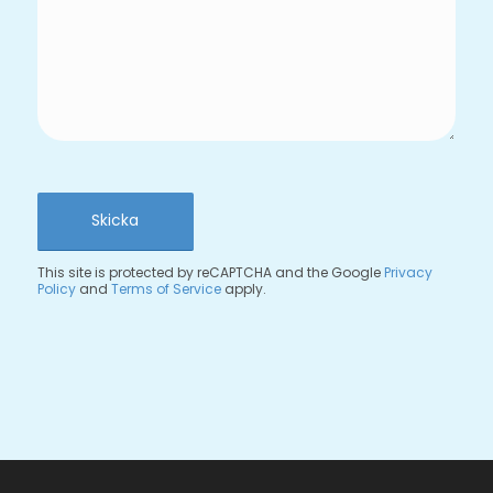
SORRY, A PROBLEM OCCURRED
TRYING TO COMMUNICATE WITH
GOOGLE RECAPTCHA API. YOU ARE
CURRENTLY NOT ABLE TO SUBMIT
THE CONTACT FORM. PLEASE TRY
AGAIN LATER - RELOAD THE PAGE
AND ALSO CHECK YOUR INTERNET
CONNECTION.
This site is protected by reCAPTCHA and the Google
Privacy
Policy
and
Terms of Service
apply.