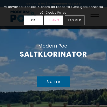
08-774 11 00
|
info@modernpool.se
Vi använder cookies. Genom att fortsätta surfa godkänner du
vår Cookie Policy.
OK
STÄNG
LÄS MER
Modern Pool
SALTKLORINATOR
FÅ OFFERT