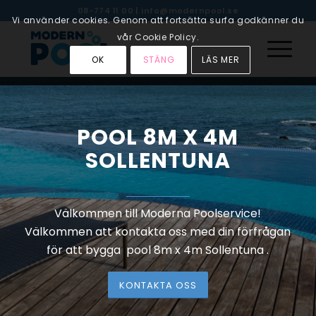
08-774 11 00
|
info@modernpool.se
Vi använder cookies. Genom att fortsätta surfa godkänner du
vår Cookie Policy.
OK
STÄNG
LÄS MER
POOL 8M X 4M
SOLLENTUNA
Välkommen till Moderna Poolservice!
Välkommen att kontakta oss med din förfrågan
för att bygga pool 8m x 4m Sollentuna .
KONTAKTA OSS