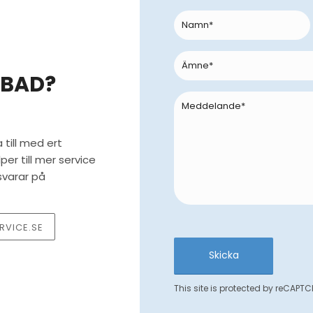
ABAD?
 till med ert
er till mer service
 svarar på
SORRY, A 
COMMUNICATE WIT
VICE.SE
CURRENTLY NOT 
PLEASE TRY AGAI
CHECK Y