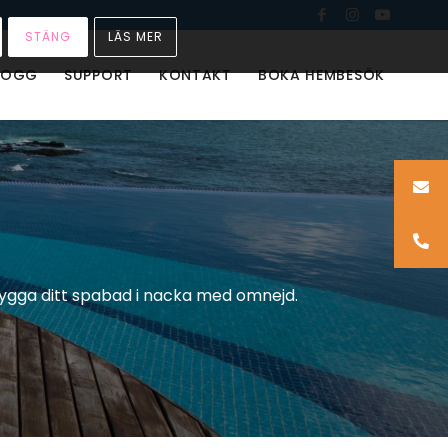
STÄNG
LÄS MER
LOGG
SUPPORT
KONTAKT
BOKA HEMBESÖK
ygga ditt spabad i nacka med omnejd.