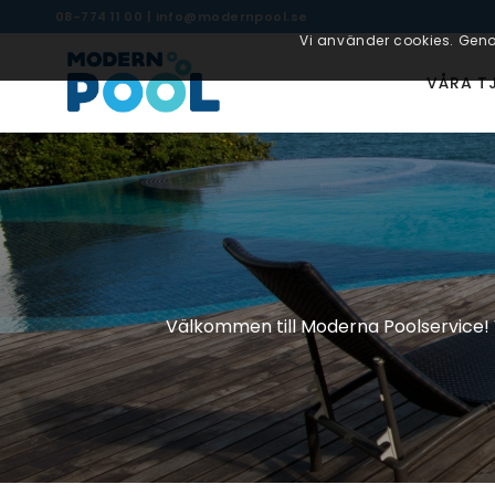
08-774 11 00
|
info@modernpool.se
Vi använder cookies. Geno
VÅRA T
Välkommen till Moderna Poolservice!