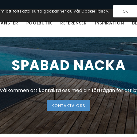
m att fortsätta surfa godkänner du vår Cookie Policy.
OK
JÄNSTER
POOLBUTIK
REFERENSER
INSPIRATION
B
SPABAD NACKA
 Välkommen att kontakta oss med din förfrågan för att b
KONTAKTA OSS