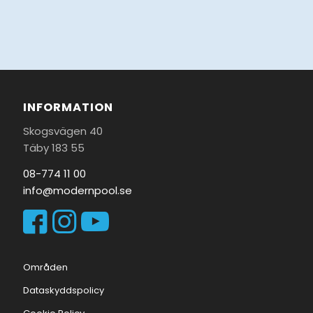
TCHA and the Google
Privacy Policy
and
Terms of Service
apply.
INFORMATION
Skogsvägen 40
Täby 183 55
08-774 11 00
info@modernpool.se
Områden