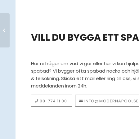
Bygga ovan mark
pool Platsvetsad blå
mossaic Stockholm
VILL DU BYGGA ETT SP
Har ni frågor om vad vi gör eller hur vi kan hjälpa
spabad? Vi bygger ofta spabad nacka och hjälp
& felsökning. Skicka ett mail eller ring till oss, vi
meddelanden inom 24h.
08-774 11 00
INFO@MODERNAPOOLSER