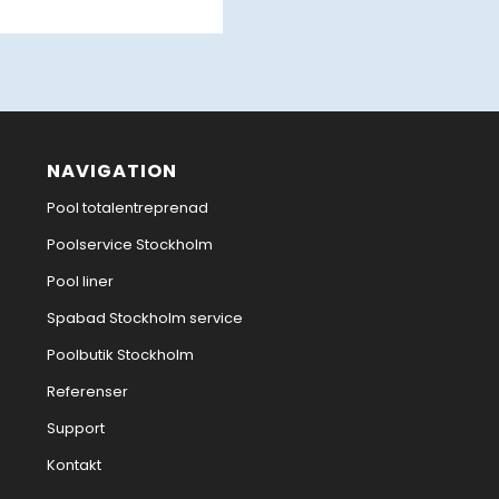
This site is protected by reCAP
NAVIGATION
Pool totalentreprenad
Poolservice Stockholm
Pool liner
Spabad Stockholm service
Poolbutik Stockholm
Referenser
Support