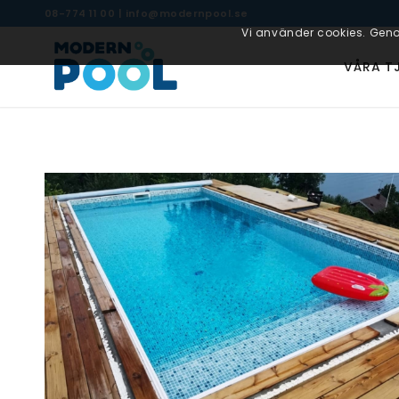
08-774 11 00
|
info@modernpool.se
Vi använder cookies. Geno
VÅRA T