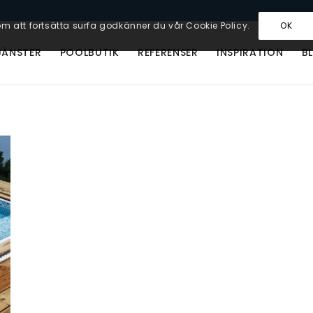
m att fortsätta surfa godkänner du vår Cookie Policy.
OK
JÄNSTER
POOLBUTIK
REFERENSER
INSPIRATION
B