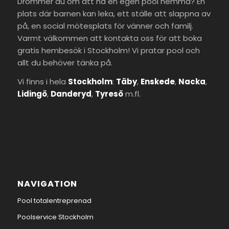
Drömmer du om att ha en egen pool hemma? En
plats där barnen kan leka, ett ställe att slappna av
på, en social mötesplats för vänner och familj.
Varmt välkommen att kontakta oss för att boka
gratis hembesök i Stockholm! Vi pratar pool och
allt du behöver tänka på.
Vi finns i hela
Stockholm
:
Täby
,
Enskede
,
Nacka
,
Lidingö
,
Danderyd
,
Tyresö
m.fl.
NAVIGATION
Pool totalentreprenad
Poolservice Stockholm