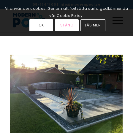
08-774 11 00
|
info@modernpool.se
Vi använder cookies. Genom att fortsätta surfa godkänner du
vår Cookie Policy.
OK
STÄNG
LÄS MER