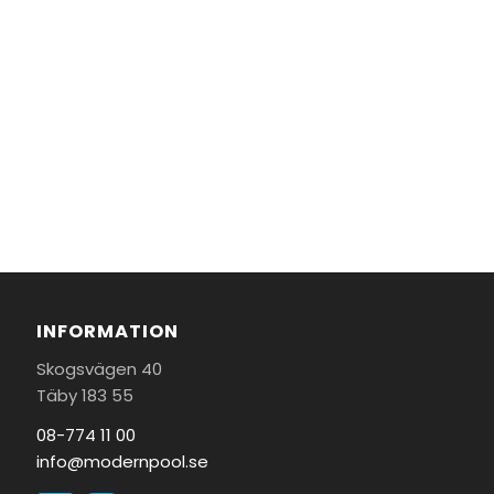
INFORMATION
Skogsvägen 40
Täby 183 55
08-774 11 00
info@modernpool.se