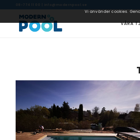
08-774 11 00
|
info@modernpool.se
Vi använder cookies. Geno
VÅRA T