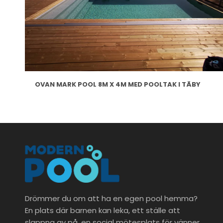
OVAN MARK POOL 8M X 4M MED POOLTAK I TÄBY
Drömmer du om att ha en egen pool hemma?
En plats där barnen kan leka, ett ställe att
slappna av på, en social mötesplats för vänner