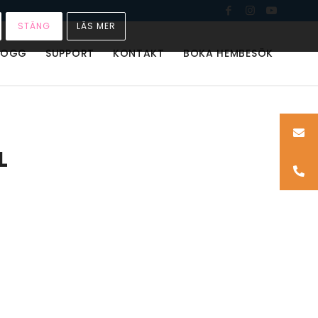
STÄNG
LÄS MER
LOGG
SUPPORT
KONTAKT
BOKA HEMBESÖK
L