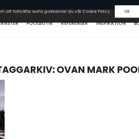
m att fortsätta surfa godkänner du vår Cookie Policy.
OK
JÄNSTER
POOLBUTIK
REFERENSER
INSPIRATION
B
TAGGARKIV:
OVAN MARK POO