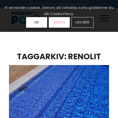
08-774 11 00
|
info@modernpool.se
Vi använder cookies. Genom att fortsätta surfa godkänner du
vår Cookie Policy.
OK
STÄNG
LÄS MER
TAGGARKIV:
RENOLIT