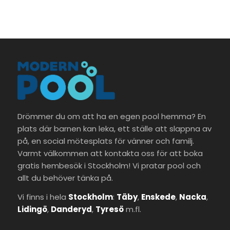
Drömmer du om att ha en egen pool hemma? En
plats där barnen kan leka, ett ställe att slappna av
på, en social mötesplats för vänner och familj.
Varmt välkommen att kontakta oss för att boka
gratis hembesök i Stockholm! Vi pratar pool och
allt du behöver tänka på.
Vi finns i hela
Stockholm
:
Täby
,
Enskede
,
Nacka
,
Lidingö
,
Danderyd
,
Tyresö
m.fl.