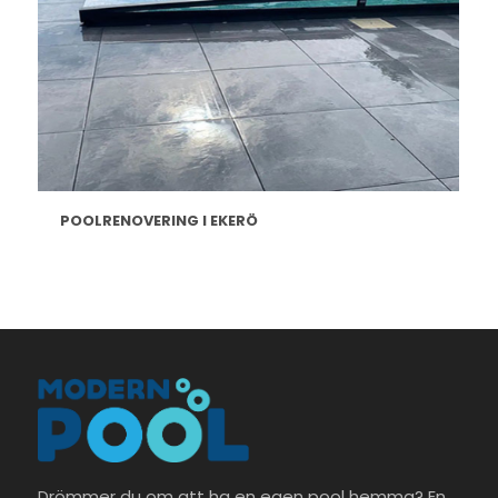
POOLRENOVERING I EKERÖ
Drömmer du om att ha en egen pool hemma? En