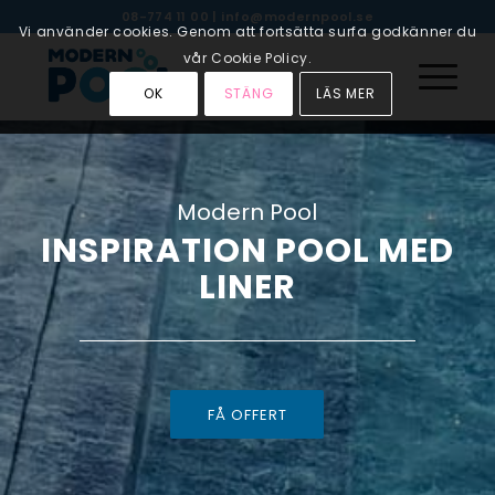
08-774 11 00
|
info@modernpool.se
Vi använder cookies. Genom att fortsätta surfa godkänner du
vår Cookie Policy.
OK
STÄNG
LÄS MER
Modern Pool
INSPIRATION POOL MED
LINER
FÅ OFFERT