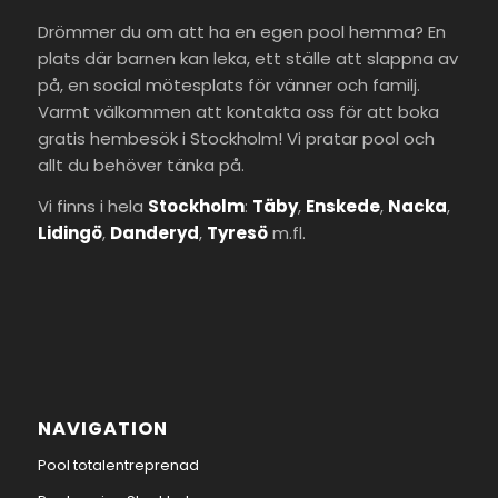
Drömmer du om att ha en egen pool hemma? En
plats där barnen kan leka, ett ställe att slappna av
på, en social mötesplats för vänner och familj.
Varmt välkommen att kontakta oss för att boka
gratis hembesök i Stockholm! Vi pratar pool och
allt du behöver tänka på.
Vi finns i hela
Stockholm
:
Täby
,
Enskede
,
Nacka
,
Lidingö
,
Danderyd
,
Tyresö
m.fl.
NAVIGATION
Pool totalentreprenad