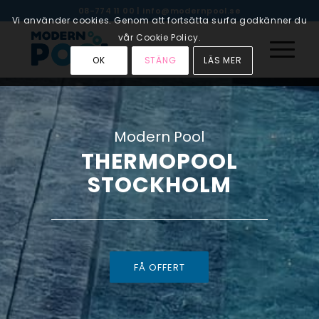
08-774 11 00
|
info@modernpool.se
Vi använder cookies. Genom att fortsätta surfa godkänner du
vår Cookie Policy.
OK
STÄNG
LÄS MER
Modern Pool
THERMOPOOL
STOCKHOLM
FÅ OFFERT