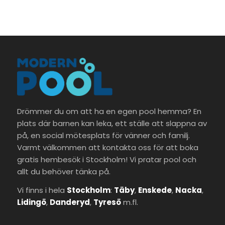
Drömmer du om att ha en egen pool hemma? En
plats där barnen kan leka, ett ställe att slappna av
på, en social mötesplats för vänner och familj.
Varmt välkommen att kontakta oss för att boka
gratis hembesök i Stockholm! Vi pratar pool och
allt du behöver tänka på.
Vi finns i hela
Stockholm
:
Täby
,
Enskede
,
Nacka
,
Lidingö
,
Danderyd
,
Tyresö
m.fl.