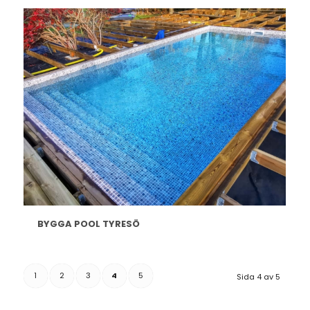
BYGGA POOL TYRESÖ
1
2
3
4
5
Sida 4 av 5